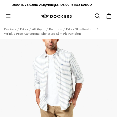
POPÜLER ARAMALAR
2500 TL VE ÜZERI ALIŞVERIŞLERDE ÜCRETSIZ KARGO
pantolon
gömlek
şort
Dockers
Erkek
Alt Giyim
Pantolon
Erkek Slim Pantolon
Wrinkle Free Kahverengi Signature Slim Fit Pantolon
ultimate chino pantolon
ona özel - erkek
ona özel - kadın
SAYFALAR
yaz koleksiyonu
ofis tarzı