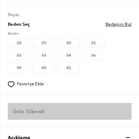
Beyaz
Beden Seç
Bedenini Bul
Beden
28
29
30
31
32
33
34
36
38
40
42
Favoriye Ekle
Ürün Tükendi
Açıklama