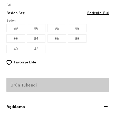
Gri
Beden Seç
Bedenini Bul
Beden
29
30
31
32
33
34
36
38
40
42
Favoriye Ekle
Ürün Tükendi
Açıklama