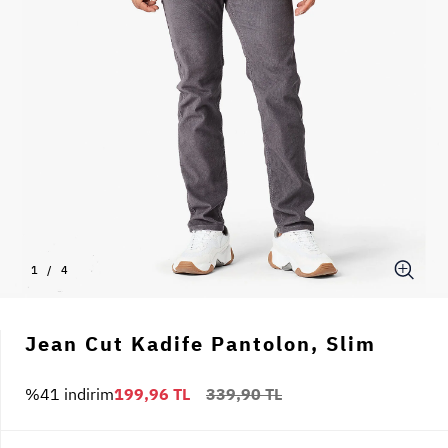
1
/
4
Jean Cut Kadife Pantolon, Slim
%41 indirim
199,96 TL
339,90 TL