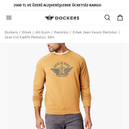
POPÜLER ARAMALAR
2500 TL VE ÜZERI ALIŞVERIŞLERDE ÜCRETSIZ KARGO
pantolon
gömlek
şort
Dockers
Erkek
Alt Giyim
Pantolon
Erkek Jean Kesim Pantolon
Jean Cut Kadife Pantolon, Slim
ultimate chino pantolon
ona özel - erkek
ona özel - kadın
SAYFALAR
yaz koleksiyonu
ofis tarzı