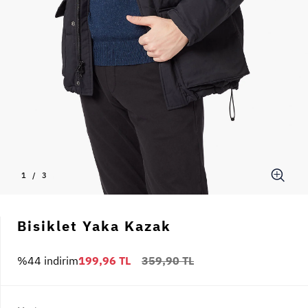
1
/
3
Bisiklet Yaka Kazak
%44 indirim
199,96 TL
359,90 TL