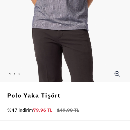
1
/
3
Polo Yaka Tişört
%47 indirim
79,96 TL
149,90 TL