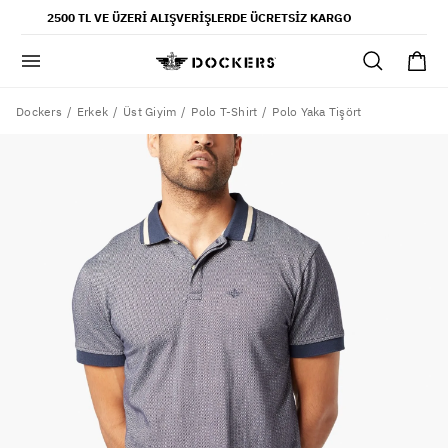
POPÜLER ARAMALAR
2500 TL VE ÜZERI ALIŞVERIŞLERDE ÜCRETSIZ KARGO
pantolon
gömlek
şort
Dockers
Polo Yaka Tişört
Erkek
Üst Giyim
Polo T-Shirt
ultimate chino pantolon
ona özel - erkek
ona özel - kadın
SAYFALAR
yaz koleksiyonu
ofis tarzı