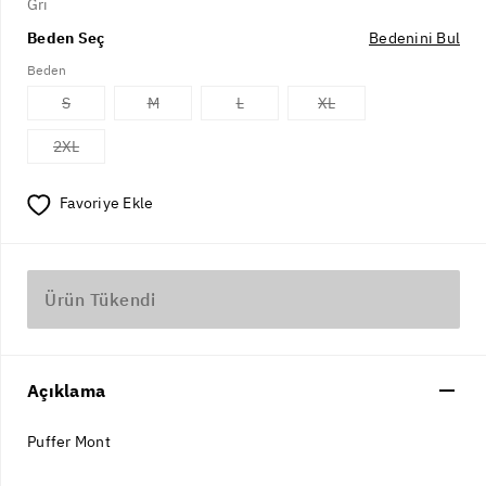
Gri
Beden Seç
Bedenini Bul
Beden
S
M
L
XL
2XL
Favoriye Ekle
Ürün Tükendi
Açıklama
Puffer Mont