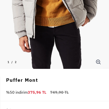
1
/
2
Puffer Mont
%50 indirim
375,96 TL
749,90 TL