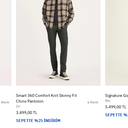
Smart 360 Comfort Knit Skinny Fit
Signature Go
Bej
Chino Pantolon
6 Renk
6 Renk
Gri
5.499,00 TL
3.499,00 TL
SEPETTE %
SEPETTE %25 İNDİRİM