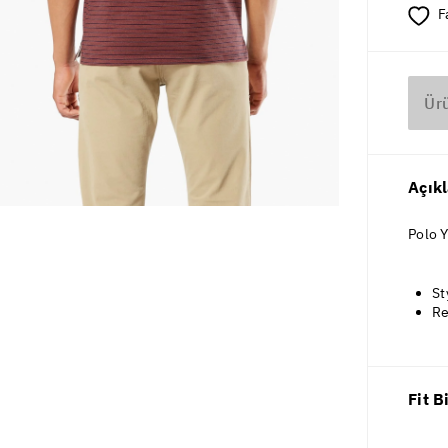
F
Ür
Açık
Polo Y
St
Re
Fit B