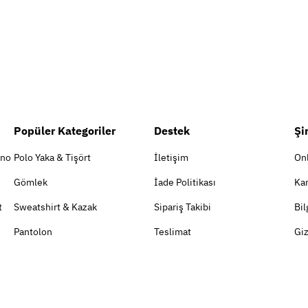
Popüler Kategoriler
Destek
Şi
ino
Polo Yaka & Tişört
İletişim
On
Gömlek
İade Politikası
Kar
t
Sweatshirt & Kazak
Sipariş Takibi
Bil
Pantolon
Teslimat
Giz