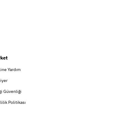
rket
line Yardım
iyer
gi Güvenliği
lilik Politikası