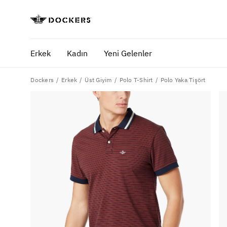
Erkek
Kadın
Yeni Gelenler
Dockers
Polo Yaka Tişört
Erkek
Üst Giyim
Polo T-Shirt
POPÜLER ARAMALAR
SA
pantolon
yaz
gömlek
ofi
şort
ultimate chino pantolon
ona özel - erkek
ona özel - kadın