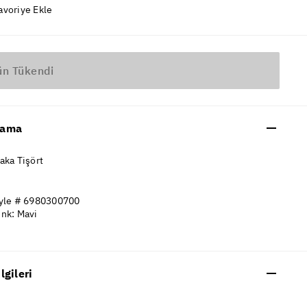
avoriye Ekle
ün Tükendi
lama
aka Tişört
yle # 6980300700
nk: Mavi
ilgileri