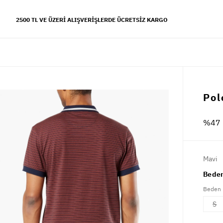
2500 TL VE ÜZERI ALIŞVERIŞLERDE ÜCRETSIZ KARGO
YFALAR
Pol
 koleksiyonu
%47 
s tarzı
Mavi
Beden
Beden
S