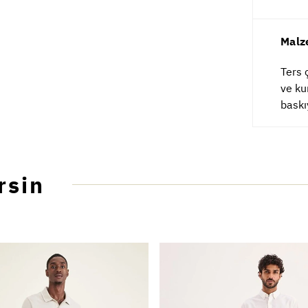
Malz
Ters 
ve ku
baskı
rsin