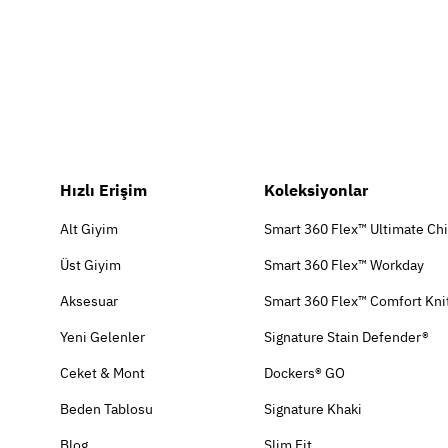
Hızlı Erişim
Koleksiyonlar
Alt Giyim
Smart 360 Flex™ Ultimate Ch
Üst Giyim
Smart 360 Flex™ Workday
Aksesuar
Smart 360 Flex™ Comfort Kni
Yeni Gelenler
Signature Stain Defender®
Ceket & Mont
Dockers® GO
Beden Tablosu
Signature Khaki
Blog
Slim Fit