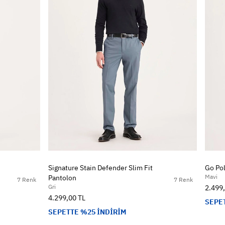
Signature Stain Defender Slim Fit
Go Pol
Mavi
Pantolon
7 Renk
7 Renk
Gri
2.499
4.299,00 TL
SEPE
SEPETTE %25 İNDİRİM