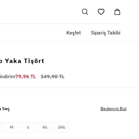
Keşfet
Sipariş Takibi
o Yaka Tişört
indirim
79,96 TL
149,90 TL
 Seç
Bedenini Bul
M
L
XL
2XL