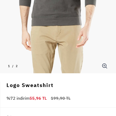
1
/
2
Logo Sweatshirt
%72 indirim
55,96 TL
199,90 TL