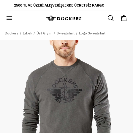
POPÜLER ARAMALAR
2500 TL VE ÜZERI ALIŞVERIŞLERDE ÜCRETSIZ KARGO
pantolon
gömlek
şort
Dockers
Logo Sweatshirt
Erkek
Üst Giyim
Sweatshirt
ultimate chino pantolon
ona özel - erkek
ona özel - kadın
SAYFALAR
yaz koleksiyonu
ofis tarzı