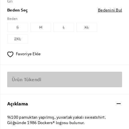
Gri
Beden Seç
Bedenini Bul
Beden
S
M
L
XL
2XL
Favoriye Ekle
Ürün Tükendi
Açıklama
%100 pamuktan yapılmış, yuvarlak yakalı sweatshirt.
Göğsünde 1986 Dockers® logosu bulunur.