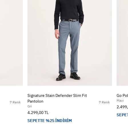
Signature Stain Defender Slim Fit
Go Pol
Mavi
Pantolon
7 Renk
7 Renk
Gri
2.499
4.299,00 TL
SEPE
SEPETTE %25 İNDİRİM