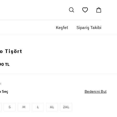
Keşfet
Sipariş Takibi
o Tişört
90 TL
ı
 Seç
Bedenini Bul
S
M
L
XL
2XL