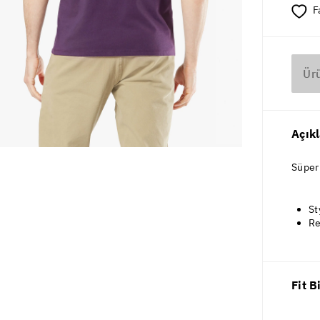
F
Ür
Açık
Süper
St
Re
Fit B