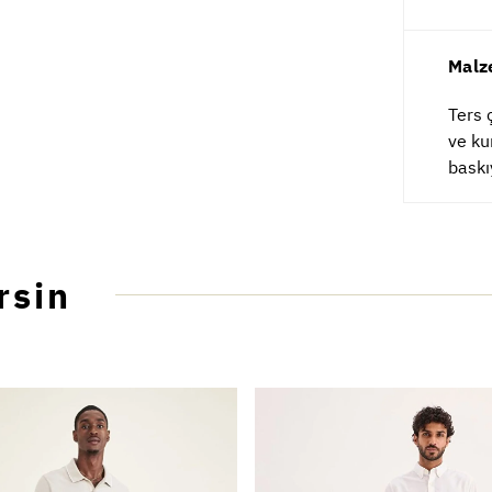
Malz
Ters 
ve ku
baskı
rsin