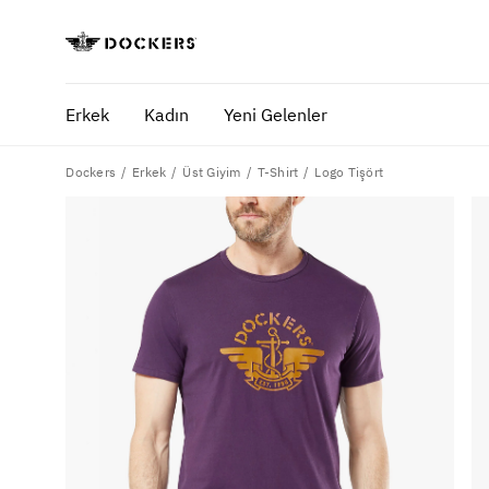
Erkek
Kadın
Yeni Gelenler
Dockers
Logo Tişört
Erkek
Üst Giyim
T-Shirt
POPÜLER ARAMALAR
SA
pantolon
yaz
gömlek
ofi
şort
ultimate chino pantolon
ona özel - erkek
ona özel - kadın