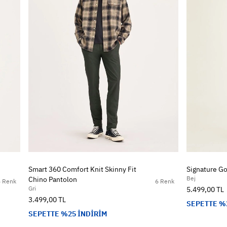
Smart 360 Comfort Knit Skinny Fit
Signature Go
Bej
Chino Pantolon
5 Renk
6 Renk
Gri
5.499,00 TL
3.499,00 TL
SEPETTE %
SEPETTE %25 İNDİRİM