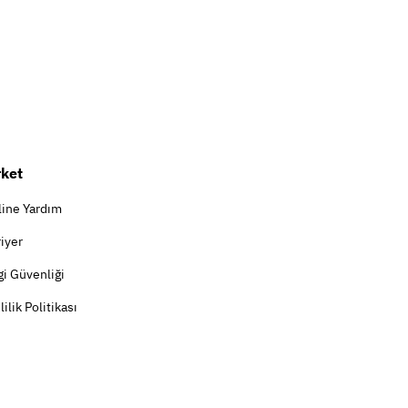
rket
line Yardım
iyer
gi Güvenliği
lilik Politikası