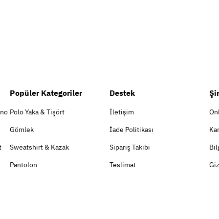
Popüler Kategoriler
Destek
Şi
ino
Polo Yaka & Tişört
İletişim
On
Gömlek
İade Politikası
Kar
t
Sweatshirt & Kazak
Sipariş Takibi
Bil
Pantolon
Teslimat
Giz