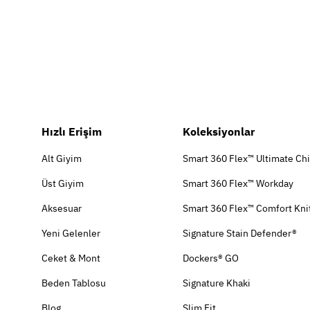
Hızlı Erişim
Koleksiyonlar
Alt Giyim
Smart 360 Flex™ Ultimate Ch
Üst Giyim
Smart 360 Flex™ Workday
Aksesuar
Smart 360 Flex™ Comfort Kni
Yeni Gelenler
Signature Stain Defender®
Ceket & Mont
Dockers® GO
Beden Tablosu
Signature Khaki
Blog
Slim Fit