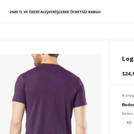
2500 TL VE ÜZERI ALIŞVERIŞLERDE ÜCRETSIZ KARGO
YFALAR
Log
 koleksiyonu
124,
s tarzı
Kırmız
Beden
Beden
XS