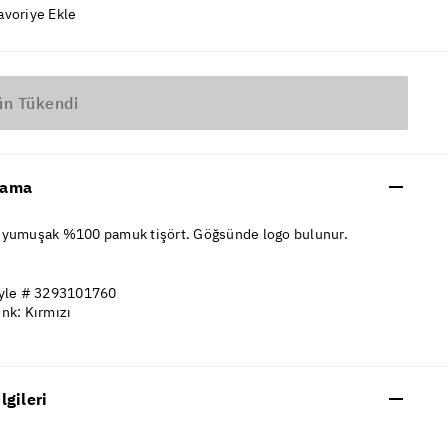
avoriye Ekle
ün Tükendi
lama
 yumuşak %100 pamuk tişört. Göğsünde logo bulunur.
yle # 3293101760
nk: Kırmızı
ilgileri