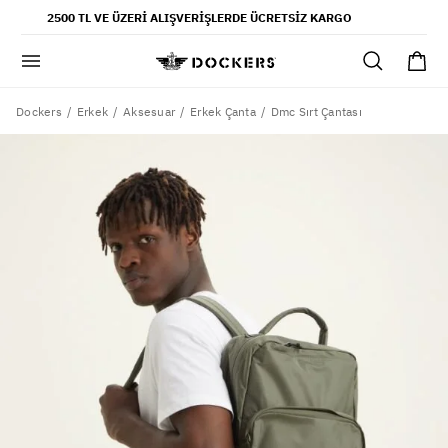
POPÜLER ARAMALAR
2500 TL VE ÜZERI ALIŞVERIŞLERDE ÜCRETSIZ KARGO
pantolon
gömlek
şort
Dockers
Dmc Sırt Çantası
Erkek
Aksesuar
Erkek Çanta
ultimate chino pantolon
ona özel - erkek
ona özel - kadın
SAYFALAR
yaz koleksiyonu
ofis tarzı