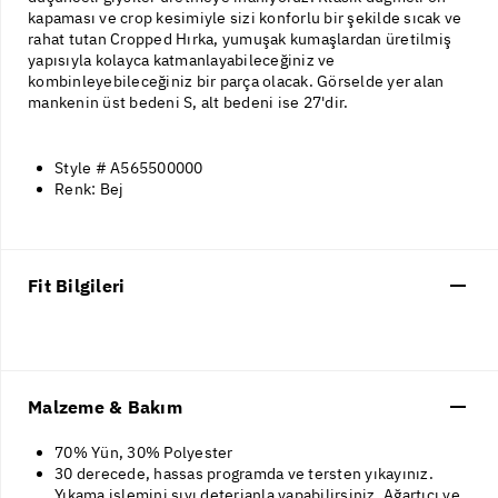
kapaması ve crop kesimiyle sizi konforlu bir şekilde sıcak ve
rahat tutan Cropped Hırka, yumuşak kumaşlardan üretilmiş
yapısıyla kolayca katmanlayabileceğiniz ve
kombinleyebileceğiniz bir parça olacak. Görselde yer alan
mankenin üst bedeni S, alt bedeni ise 27'dir.
Style # A565500000
Renk: Bej
Fit Bilgileri
Malzeme & Bakım
70% Yün, 30% Polyester
30 derecede, hassas programda ve tersten yıkayınız.
Yıkama işlemini sıvı deterjanla yapabilirsiniz. Ağartıcı ve