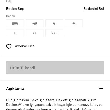
Bej
Beden Seç
Bedenini Bul
Beden
2XS
XS
S
M
L
XL
2XL
Favoriye Ekle
Ürün Tükendi
Açıklama
Bildiğiniz isim. Sevdiğiniz tarz. Hak ettiğiniz rahatlık. Biz
Dockers®'ız ve iyi yaşanacak bir hayat için zamansız, kolay ve
düşünceli giysiler üretmeye inanıyoruz. Klasik düğmeli ön