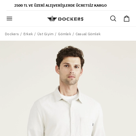
POPÜLER ARAMALAR
2500 TL VE ÜZERI ALIŞVERIŞLERDE ÜCRETSIZ KARGO
pantolon
gömlek
şort
Dockers
Casual Gömlek
Erkek
Üst Giyim
Gömlek
ultimate chino pantolon
ona özel - erkek
ona özel - kadın
SAYFALAR
yaz koleksiyonu
ofis tarzı