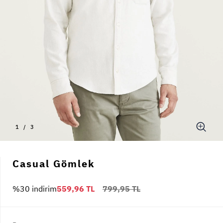
1
/
3
Casual Gömlek
%30 indirim
559,96 TL
799,95 TL