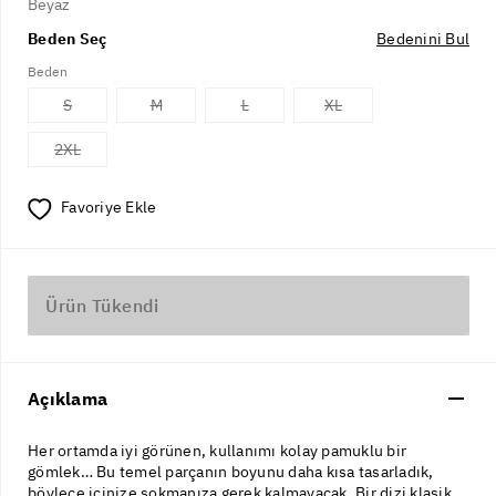
Beyaz
Beden Seç
Bedenini Bul
Beden
S
M
L
XL
2XL
Favoriye Ekle
Ürün Tükendi
Açıklama
Her ortamda iyi görünen, kullanımı kolay pamuklu bir
gömlek… Bu temel parçanın boyunu daha kısa tasarladık,
böylece içinize sokmanıza gerek kalmayacak. Bir dizi klasik,