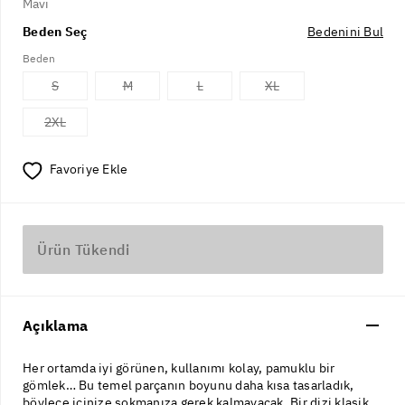
Mavi
Beden Seç
Bedenini Bul
Beden
S
M
L
XL
2XL
Favoriye Ekle
Ürün Tükendi
Açıklama
Her ortamda iyi görünen, kullanımı kolay, pamuklu bir
gömlek… Bu temel parçanın boyunu daha kısa tasarladık,
böylece içinize sokmanıza gerek kalmayacak. Bir dizi klasik,