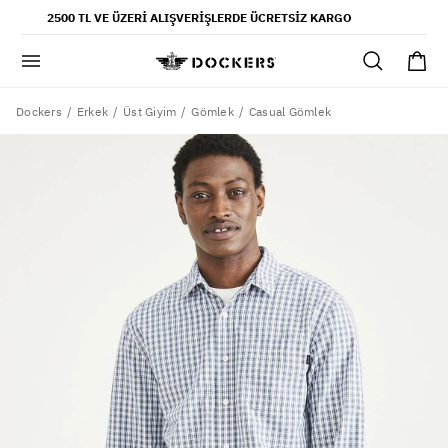
POPÜLER ARAMALAR
2500 TL VE ÜZERI ALIŞVERIŞLERDE ÜCRETSIZ KARGO
pantolon
gömlek
şort
Dockers
Casual Gömlek
Erkek
Üst Giyim
Gömlek
ultimate chino pantolon
ona özel - erkek
ona özel - kadın
SAYFALAR
yaz koleksiyonu
ofis tarzı