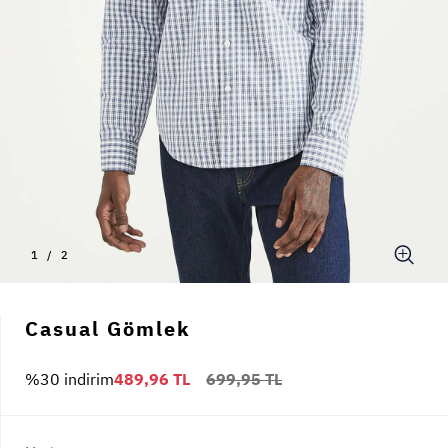
1
/
2
Casual Gömlek
%30 indirim
489,96 TL
699,95 TL