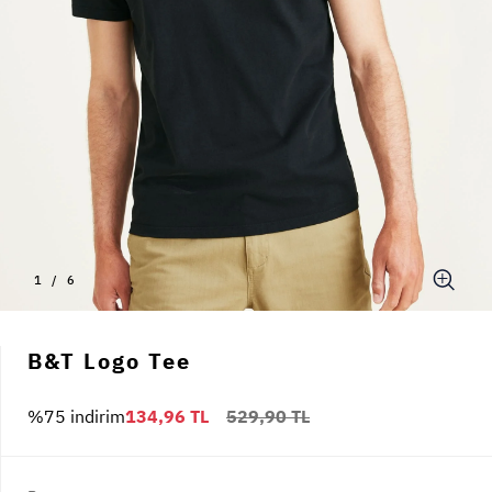
1
/
6
B&T Logo Tee
%75 indirim
134,96 TL
529,90 TL