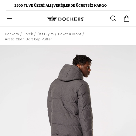
POPÜLER ARAMALAR
2500 TL VE ÜZERI ALIŞVERIŞLERDE ÜCRETSIZ KARGO
pantolon
gömlek
şort
Dockers
Erkek
Üst Giyim
Ceket & Mont
Arctic Cloth Dört Cep Puffer
ultimate chino pantolon
ona özel - erkek
ona özel - kadın
SAYFALAR
yaz koleksiyonu
ofis tarzı