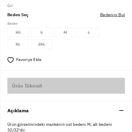
Gri
Beden Seç
Bedenini Bul
Beden
XS
S
M
L
XL
2XL
Favoriye Ekle
Ürün Tükendi
Açıklama
Ürün görselinindeki mankenin üst bedeni M, alt bedeni
32/32’dir.