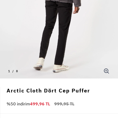
1
/
8
Arctic Cloth Dört Cep Puffer
%50 indirim
499,96 TL
999,95 TL