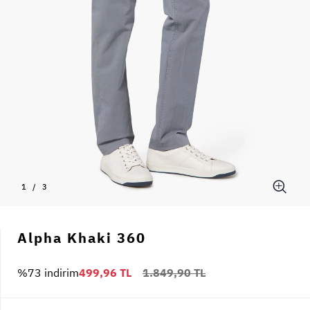
1
/
3
Alpha Khaki 360
%73 indirim
499,96 TL
1.849,90 TL