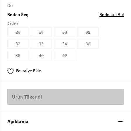
Gri
Beden Seç
Bedenini Bul
Beden
28
29
30
31
32
33
34
36
38
40
42
Favoriye Ekle
Ürün Tükendi
Açıklama