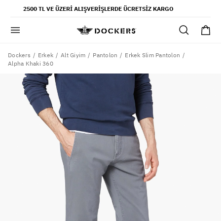
POPÜLER ARAMALAR
2500 TL VE ÜZERI ALIŞVERIŞLERDE ÜCRETSIZ KARGO
pantolon
gömlek
şort
Dockers
Erkek
Alt Giyim
Pantolon
Erkek Slim Pantolon
Alpha Khaki 360
ultimate chino pantolon
ona özel - erkek
ona özel - kadın
SAYFALAR
yaz koleksiyonu
ofis tarzı