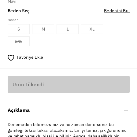
Mavi
Beden Seç
Bedenini Bul
Beden
S
M
L
XL
2XL
Favoriye Ekle
Ürün Tükendi
Açıklama
Denemeden bilemezsiniz ve ne zaman denerseniz bu
gömleği tekrar tekrar alacaksınız. En iyi temiz, şık görünümü
ve rahat pamuklu hissi ile bilinir. Ayrıca, daha sağlıklı bir