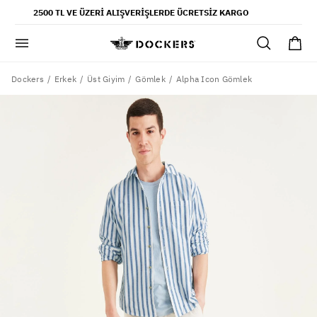
POPÜLER ARAMALAR
2500 TL VE ÜZERI ALIŞVERIŞLERDE ÜCRETSIZ KARGO
pantolon
gömlek
şort
Dockers
Alpha Icon Gömlek
Erkek
Üst Giyim
Gömlek
ultimate chino pantolon
ona özel - erkek
ona özel - kadın
SAYFALAR
yaz koleksiyonu
ofis tarzı