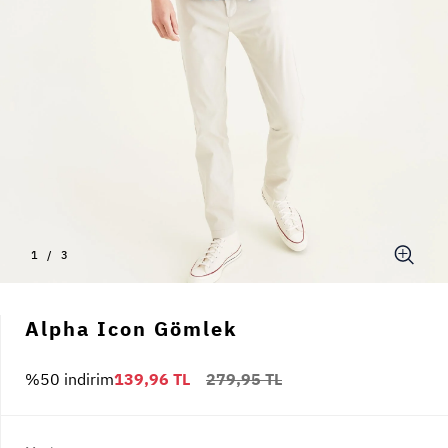
1
/
3
Alpha Icon Gömlek
%50 indirim
139,96 TL
279,95 TL