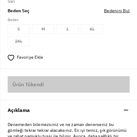
Sarı
Beden Seç
Bedenini Bul
Beden
S
M
L
XL
2XL
Favoriye Ekle
Ürün Tükendi
Açıklama
Denemeden bilemezsiniz ve ne zaman denerseniz bu
gömleği tekrar tekrar alacaksınız. En iyi temiz, şık görünümü
ve rahat pamuklu hissi ile bilinir. Ayrıca, daha sağlıklı bir