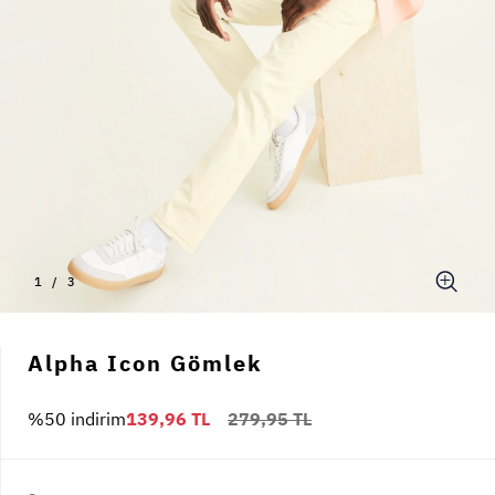
1
/
3
Alpha Icon Gömlek
%50 indirim
139,96 TL
279,95 TL