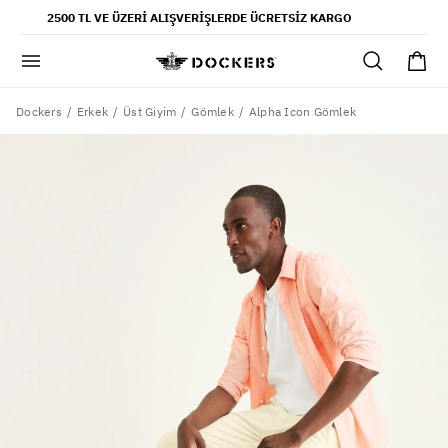
POPÜLER ARAMALAR
2500 TL VE ÜZERI ALIŞVERIŞLERDE ÜCRETSIZ KARGO
pantolon
gömlek
şort
Dockers
Alpha Icon Gömlek
Erkek
Üst Giyim
Gömlek
ultimate chino pantolon
ona özel - erkek
ona özel - kadın
SAYFALAR
yaz koleksiyonu
ofis tarzı