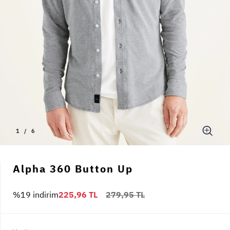
1
/
6
Alpha 360 Button Up
%19 indirim
225,96 TL
279,95 TL