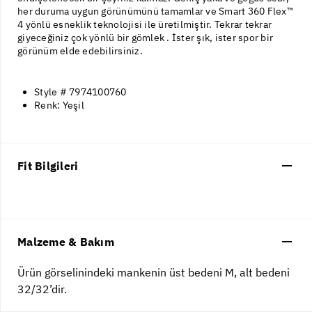
her duruma uygun görünümünü tamamlar ve Smart 360 Flex™
4 yönlü esneklik teknolojisi ile üretilmiştir. Tekrar tekrar
giyeceğiniz çok yönlü bir gömlek . İster şık, ister spor bir
görünüm elde edebilirsiniz.
Style # 7974100760
Renk: Yeşil
Fit Bilgileri
Malzeme & Bakım
Ürün görselinindeki mankenin üst bedeni M, alt bedeni
32/32’dir.