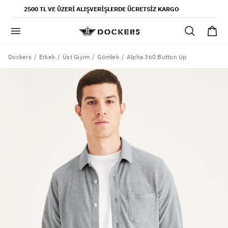
POPÜLER ARAMALAR
2500 TL VE ÜZERI ALIŞVERIŞLERDE ÜCRETSIZ KARGO
pantolon
gömlek
şort
Dockers
Alpha 360 Button Up
Erkek
Üst Giyim
Gömlek
ultimate chino pantolon
ona özel - erkek
ona özel - kadın
SAYFALAR
yaz koleksiyonu
ofis tarzı