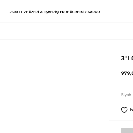
2500 TL VE ÜZERI ALIŞVERIŞLERDE ÜCRETSIZ KARGO
YFALAR
3'L
 koleksiyonu
979,
s tarzı
Siyah
F