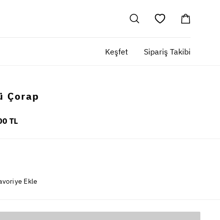
Keşfet
Sipariş Takibi
ü Çorap
00 TL
avoriye Ekle