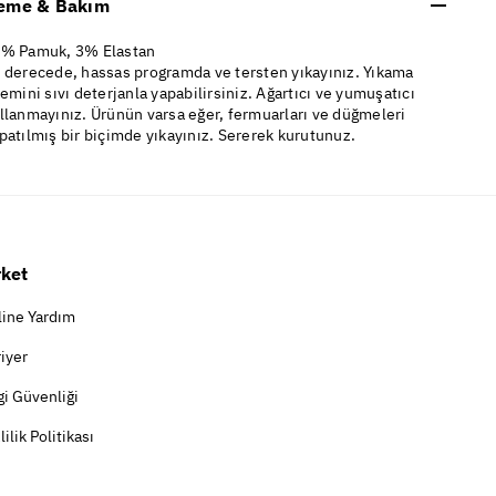
eme & Bakım
% Pamuk, 3% Elastan
 derecede, hassas programda ve tersten yıkayınız. Yıkama
lemini sıvı deterjanla yapabilirsiniz. Ağartıcı ve yumuşatıcı
llanmayınız. Ürünün varsa eğer, fermuarları ve düğmeleri
patılmış bir biçimde yıkayınız. Sererek kurutunuz.
rket
line Yardım
iyer
gi Güvenliği
lilik Politikası