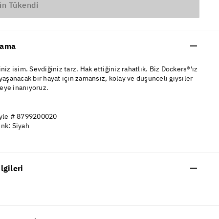
ün Tükendi
lama
iniz isim. Sevdiğiniz tarz. Hak ettiğiniz rahatlık. Biz Dockers®'ız
 yaşanacak bir hayat için zamansız, kolay ve düşünceli giysiler
eye inanıyoruz.
yle # 8799200020
nk: Siyah
ilgileri