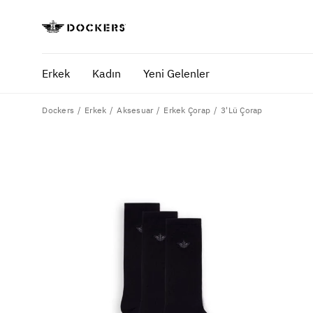
Erkek
Kadın
Yeni Gelenler
Dockers
3'Lü Çorap
Erkek
Aksesuar
Erkek Çorap
POPÜLER ARAMALAR
SA
pantolon
yaz
gömlek
ofi
şort
ultimate chino pantolon
ona özel - erkek
ona özel - kadın