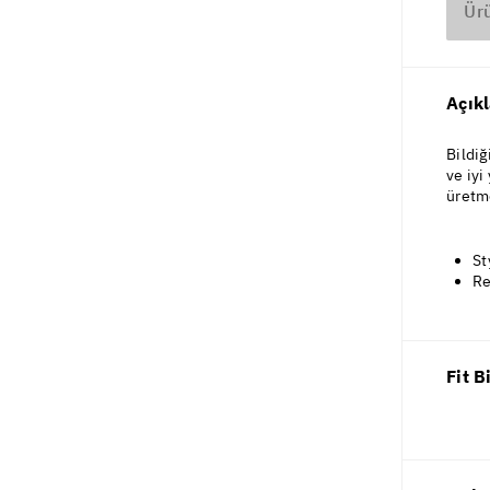
Ür
Açık
Bildiğ
ve iyi
üretm
St
Re
Fit B