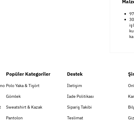
Malz
97
30
iş
ku
ka
Popüler Kategoriler
Destek
Şi
ino
Polo Yaka & Tişört
İletişim
On
Gömlek
İade Politikası
Kar
t
Sweatshirt & Kazak
Sipariş Takibi
Bil
Pantolon
Teslimat
Giz