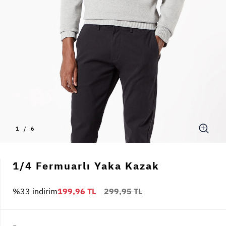
1
/
6
1/4 Fermuarlı Yaka Kazak
%33 indirim
199,96 TL
299,95 TL