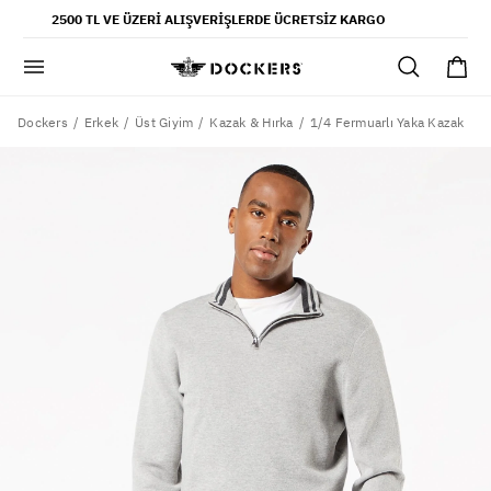
POPÜLER ARAMALAR
2500 TL VE ÜZERI ALIŞVERIŞLERDE ÜCRETSIZ KARGO
pantolon
gömlek
şort
Dockers
1/4 Fermuarlı Yaka Kazak
Erkek
Üst Giyim
Kazak & Hırka
ultimate chino pantolon
ona özel - erkek
ona özel - kadın
SAYFALAR
yaz koleksiyonu
ofis tarzı