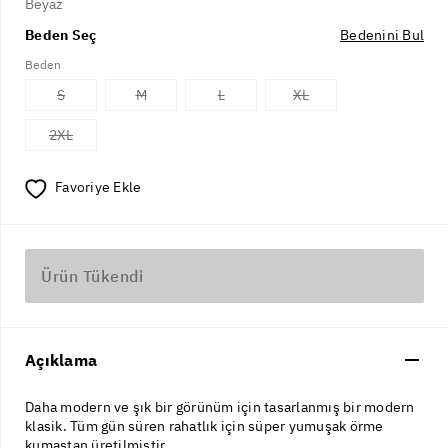
Beyaz
Beden Seç
Bedenini Bul
Beden
S
M
L
XL
2XL
Favoriye Ekle
Ürün Tükendi
Açıklama
Daha modern ve şık bir görünüm için tasarlanmış bir modern
klasik. Tüm gün süren rahatlık için süper yumuşak örme
kumaştan üretilmiştir.